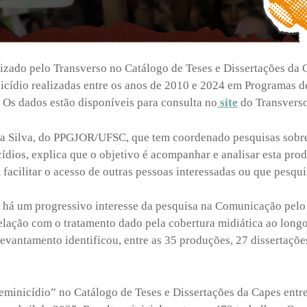
izado pelo Transverso no Catálogo de Teses e Dissertações d
icídio realizadas entre os anos de 2010 e 2024 em Programas 
Os dados estão disponíveis para consulta no
site
do Transvers
ha Silva, do PPGJOR/UFSC, que tem coordenado pesquisas sobr
icídios, explica que o objetivo é acompanhar e analisar esta pr
 facilitar o acesso de outras pessoas interessadas ou que pesqu
e há um progressivo interesse da pesquisa na Comunicação pel
elação com o tratamento dado pela cobertura midiática ao longo
levantamento identificou, entre as 35 produções, 27 dissertaçõe
eminicídio” no Catálogo de Teses e Dissertações da Capes entr