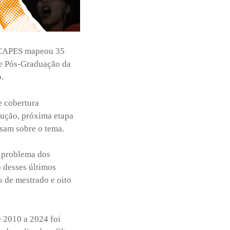
a CAPES mapeou 35
de Pós-Graduação da
o.
e cobertura
odução, próxima etapa
isam sobre o tema.
o problema dos
 desses últimos
s de mestrado e oito
e 2010 a 2024 foi