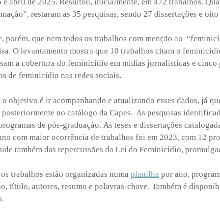
o e abril de 2025. Resultou, inicialmente, em 472 trabalhos. Qua
ação”, restaram as 35 pesquisas, sendo 27 dissertações e oito 
ce, porém, que nem todos os trabalhos com menção ao “femini
isa. O levantamento mostra que 10 trabalhos citam o feminicíd
isam a cobertura do feminicídio em mídias jornalísticas e cinc
s de feminicídio nas redes sociais.
 o objetivo é ir acompanhando e atualizando esses dados, já qu
 posteriormente no catálogo da Capes. As pesquisas identifica
programas de pós-graduação. As teses e dissertações catalogad
ano com maior ocorrência de trabalhos foi em 2023, com 12 pr
tude também das repercussões da Lei do Feminicídio, promulga
 os trabalhos estão organizadas numa
planilha
por ano, program
o, título, autores, resumo e palavras-chave. Também é disponibi
o.