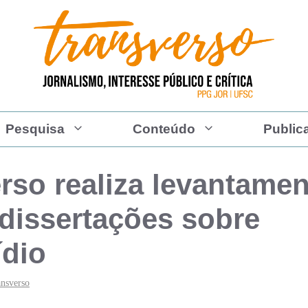
Pesquisa
Conteúdo
Public
rso realiza levantamen
 dissertações sobre
ídio
ansverso