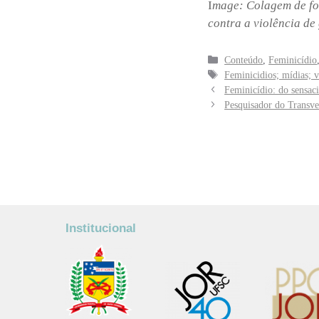
I
mage: Colagem de fot
contra a violência de 
Categorias
Conteúdo
,
Feminicídio
Tags
Feminicidios; mídias; 
Feminicídio: do sensaci
Pesquisador do Transve
Institucional