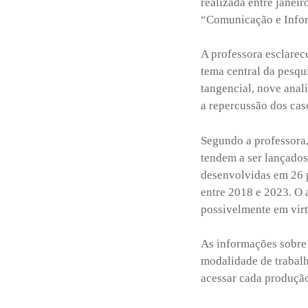
realizada entre janeir
“Comunicação e Inform
A professora esclare
tema central da pesqu
tangencial, nove anal
a repercussão dos caso
Segundo a professora,
tendem a ser lançados
desenvolvidas em 26 
entre 2018 e 2023. O 
possivelmente em vir
As informações sobre
modalidade de trabalh
acessar cada produçã