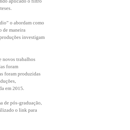
ndo aplicado o filtro
teses.
cídio” o abordam como
io de maneira
o produções investigam
e novos trabalhos
das foram
as foram produzidas
oduções,
da em 2015.
a de pós-graduação,
lizado o link para