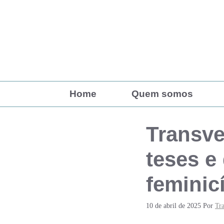
Pular
para
o
conteúdo
Home
Quem somos
Transve
teses e
feminic
10 de abril de 2025
Por
Tr