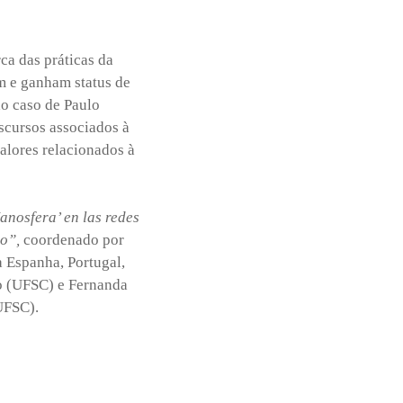
ca das práticas da
m e ganham status de
do caso de Paulo
scursos associados à
valores relacionados à
anosfera’ en las redes
io”,
coordenado por
 Espanha, Portugal,
so (UFSC) e Fernanda
UFSC).