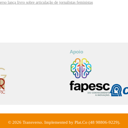
rso lança livro sobre articulação de jornalistas feministas
Apoio
© 2026 Transverso. Implemented by Plat.Co (48 98806-9229).