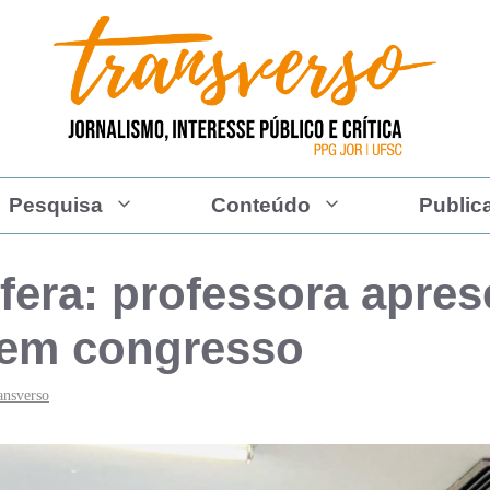
Pesquisa
Conteúdo
Public
era: professora apres
 em congresso
ansverso