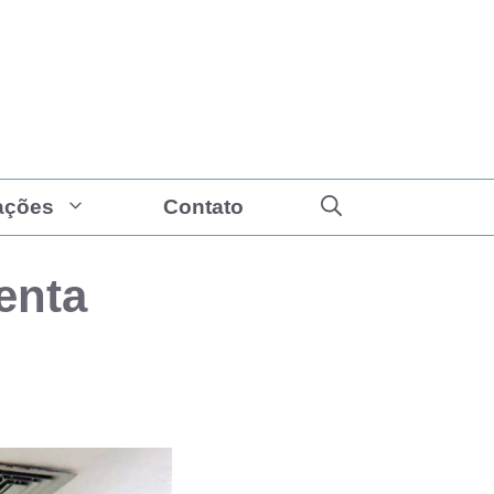
ações
Contato
enta