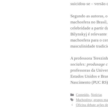
suicidou-se – versão c
Segundo as autoras, o
machosfera no Brasil,
celebridade a partir d
Bilynskyj é relevante
machosfera para o cená
masculinidade tradici
A professora Terezinh
sociales: produsage cu
professoras da Unive
Estados Unidos e Bras
Nascimento (PUC RS),
Categorias
Conteúdo
,
Notícias
Tags
Machosfera; grupos mas
Oficina debate ações d