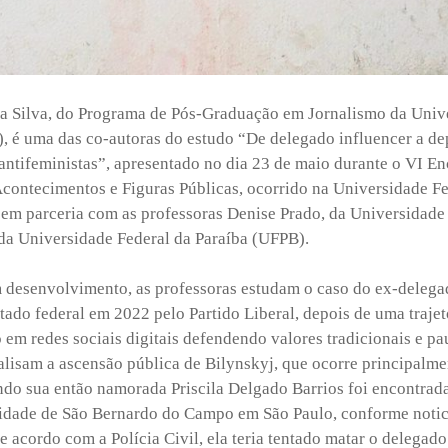
ha Silva, do Programa de Pós-Graduação em Jornalismo da Univ
, é uma das co-autoras do estudo “De delegado influencer a de
 antifeministas”, apresentado no dia 23 de maio durante o VI E
 Acontecimentos e Figuras Públicas, ocorrido na Universidade Fe
o em parceria com as professoras Denise Prado, da Universidade
da Universidade Federal da Paraíba (UFPB).
 desenvolvimento, as professoras estudam o caso do ex-delega
utado federal em 2022 pelo Partido Liberal, depois de uma traje
em redes sociais digitais defendendo valores tradicionais e pau
isam a ascensão pública de Bilynskyj, que ocorre principalme
do sua então namorada Priscila Delgado Barrios foi encontrada
dade de São Bernardo do Campo em São Paulo, conforme notic
e acordo com a Polícia Civil, ela teria tentado matar o delegado