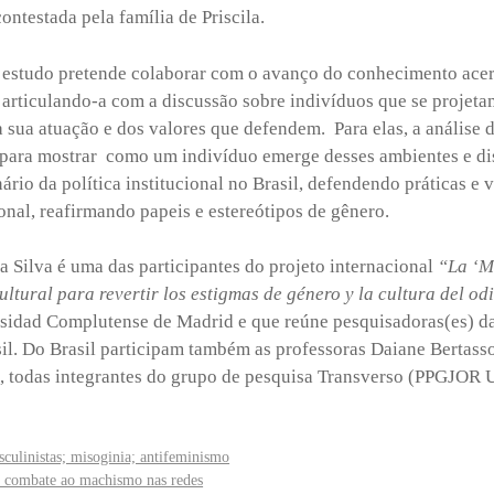
ontestada pela família de Priscila.
 estudo pretende colaborar com o avanço do conhecimento acer
 articulando-a com a discussão sobre indivíduos que se projeta
a sua atuação e dos valores que defendem. Para elas, a análise 
 para mostrar como um indivíduo emerge desses ambientes e di
rio da política institucional no Brasil, defendendo práticas e 
onal, reafirmando papeis e estereótipos de gênero.
a Silva é uma das participantes do projeto internacional
“La ‘M
ltural para revertir los estigmas de género y la cultura del od
rsidad Complutense de Madrid e que reúne pesquisadoras(es) da
il. Do Brasil participam também as professoras Daiane Bertas
 todas integrantes do grupo de pesquisa Transverso (PPGJOR 
culinistas; misoginia; antifeminismo
e combate ao machismo nas redes