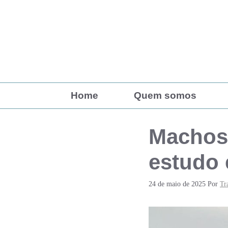
Pular
para
o
conteúdo
Home
Quem somos
Machosf
estudo
24 de maio de 2025
Por
Tr