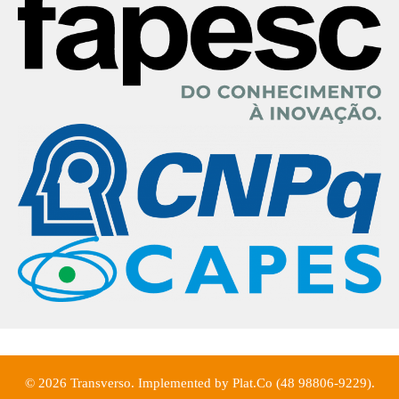
© 2026 Transverso. Implemented by Plat.Co (48 98806-9229).