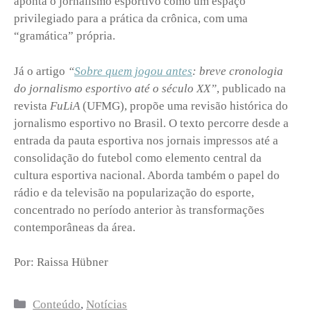
aponta o jornalismo esportivo como um espaço
privilegiado para a prática da crônica, com uma
“gramática” própria.
Já o artigo
“
Sobre quem jogou antes
: breve cronologia
do jornalismo esportivo até o século XX”
, publicado na
revista
FuLiA
(UFMG), propõe uma revisão histórica do
jornalismo esportivo no Brasil. O texto percorre desde a
entrada da pauta esportiva nos jornais impressos até a
consolidação do futebol como elemento central da
cultura esportiva nacional. Aborda também o papel do
rádio e da televisão na popularização do esporte,
concentrado no período anterior às transformações
contemporâneas da área.
Por: Raissa Hübner
Categorias
Conteúdo
,
Notícias