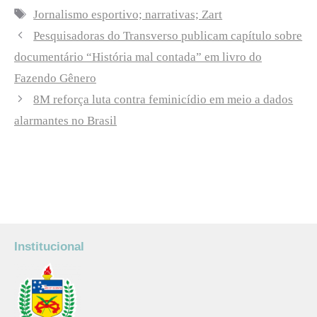
Tags
Jornalismo esportivo; narrativas; Zart
Pesquisadoras do Transverso publicam capítulo sobre
documentário “História mal contada” em livro do
Fazendo Gênero
8M reforça luta contra feminicídio em meio a dados
alarmantes no Brasil
Institucional