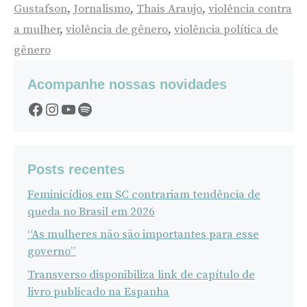
Gustafson
,
Jornalismo
,
Thais Araujo
,
violência contra
a mulher
,
violência de gênero
,
violência política de
gênero
Acompanhe nossas novidades
Facebook
Instagram
YouTube
Spotify
Posts recentes
Feminicídios em SC contrariam tendência de
queda no Brasil em 2026
“As mulheres não são importantes para esse
governo”
Transverso disponibiliza link de capítulo de
livro publicado na Espanha