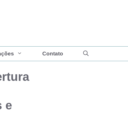
ações
Contato
rtura
s e