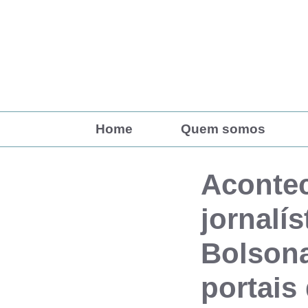
Pular
para
o
conteúdo
Home
Quem somos
Acontec
jornalís
Bolsona
portais 