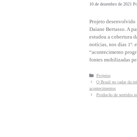
10 de dezembro de 2021
P
Projeto desenvolvido 
Daiane Bertasso. A pa
estudou a cobertura da
notícias, nos dias 1º.
“acontecimento progr
fontes mobilizadas pel
Categorias
Projetos
O Brasil no radar da mí
acontecimentos
Produção de sentidos n