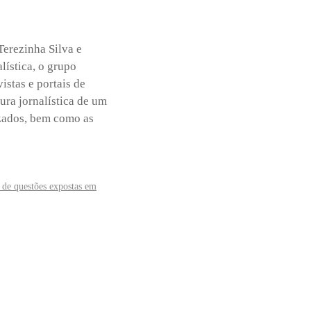
Terezinha Silva e
lística, o grupo
istas e portais de
tura jornalística de um
izados, bem como as
a de questões expostas em