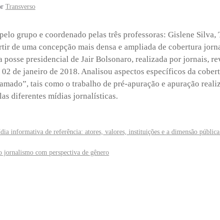
or
Transverso
pelo grupo e coordenado pelas três professoras: Gislene Silva, 
rtir de uma concepção mais densa e ampliada de cobertura jorna
 posse presidencial de Jair Bolsonaro, realizada por jornais, rev
 e 02 de janeiro de 2018. Analisou aspectos específicos da cober
amado”, tais como o trabalho de pré-apuração e apuração real
as diferentes mídias jornalísticas.
dia informativa de referência: atores, valores, instituições e a dimensão públic
o jornalismo com perspectiva de gênero