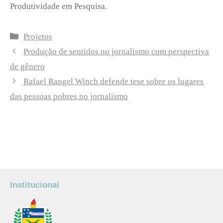
Produtividade em Pesquisa.
Categorias
Projetos
Produção de sentidos no jornalismo com perspectiva
de gênero
Rafael Rangel Winch defende tese sobre os lugares
das pessoas pobres no jornalismo
Institucional