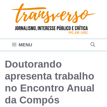
Pular
para
o
conteúdo
MENU
Doutorando
apresenta trabalho
no Encontro Anual
da Compós