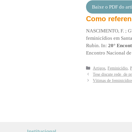
Baixe o PDF do art
Como referen
NASCIMENTO, F. ; GUS
feminicídios em Santa
Rubin. In:
20° Encont
Encontro Nacional de
Categorias
Artigos
,
Feminicídio
,
P
Tese discute rede de pr
Vítimas de feminicídios
Institucional