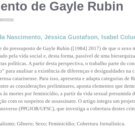
ento de Gayle Rubin
ansverso
da Nascimento, Jéssica Gustafson, Isabel Coluc
te do pressuposto de Gayle Rubin ([1984] 2017) de que o sexo 
ado pela vida social e, desta forma, passível de uma hierarquiz
tas políticas. A partir desta perspectiva, o trabalho parte do co
o” para analisar a existência de diferenças e desigualdades na c
rensa catarinense. Para isso, apresenta e adapta categorias de R
entre as considerações preliminares, aponta elementos que dem
s às mortes por feminicídio, a partir da vida sexual presumida d
ção com os suspeitos de assassinato. O artigo integra um proje
ansverso (PPGJOR/UFSC), que investiga a cobertura destes crim
alismo; Gênero; Sexo; Feminicídio; Cobertura Jornalística.