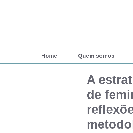
Pular
para
o
conteúdo
Home
Quem somos
A estra
de femi
reflexõ
metodol