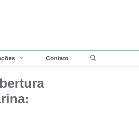
ações
Contato
obertura
rina: