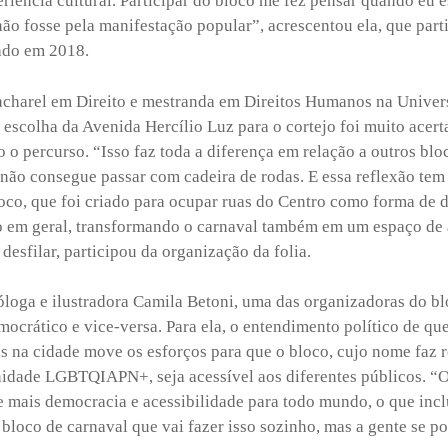
periência cultural. Participar do bloco me fez pensar quando eu 
ão fosse pela manifestação popular”, acrescentou ela, que part
iado em 2018.
bacharel em Direito e mestranda em Direitos Humanos na Univer
a escolha da Avenida Hercílio Luz para o cortejo foi muito acer
o o percurso. “Isso faz toda a diferença em relação a outros bl
 não consegue passar com cadeira de rodas. E essa reflexão tem
oco, que foi criado para ocupar ruas do Centro como forma de di
 em geral, transformando o carnaval também em um espaço de a
 desfilar, participou da organização da folia.
loga e ilustradora Camila Betoni, uma das organizadoras do bl
mocrático e vice-versa. Para ela, o entendimento político de qu
s na cidade move os esforços para que o bloco, cujo nome faz 
nidade LGBTQIAPN+, seja acessível aos diferentes públicos. “
e mais democracia e acessibilidade para todo mundo, o que inc
 bloco de carnaval que vai fazer isso sozinho, mas a gente se p