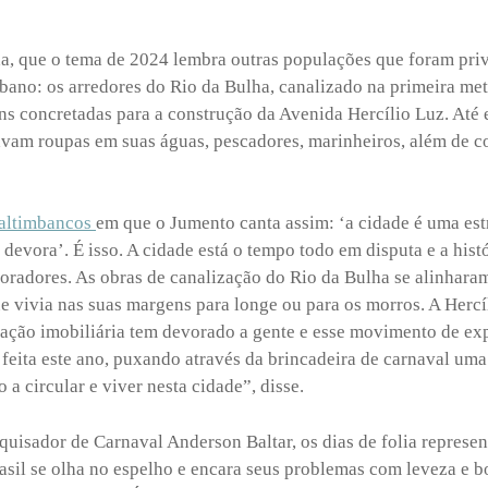
da, que o tema de 2024 lembra outras populações que foram priv
bano: os arredores do Rio da Bulha, canalizado na primeira me
s concretadas para a construção da Avenida Hercílio Luz. Até e
avam roupas em suas águas, pescadores, marinheiros, além de c
altimbancos
em que o Jumento canta assim: ‘a cidade é uma est
 devora’. É isso. A cidade está o tempo todo em disputa e a his
oradores. As obras de canalização do Rio da Bulha se alinhara
 vivia nas suas margens para longe ou para os morros. A Hercíl
lação imobiliária tem devorado a gente e esse movimento de ex
feita este ano, puxando através da brincadeira de carnaval um
 a circular e viver nesta cidade”, disse.
esquisador de Carnaval Anderson Baltar, os dias de folia represe
sil se olha no espelho e encara seus problemas com leveza e 