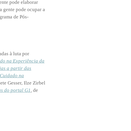
gente pode elaborar
a gente pode ocupar a
ograma de Pós-
adas à luta por
ado na Experiência da
ias a partir das
Cuidado na
ete Gesser, Ilze Zirbel
as do portal G1
,
de