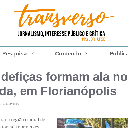
Pesquisa
Conteúdo
Public
 defiças formam ala n
da, em Florianópolis
r
Transverso
z, na região central de
i tomada por peixes,