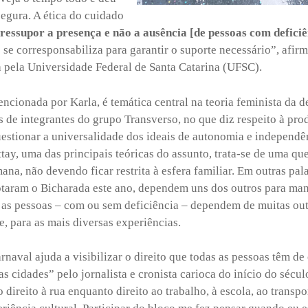
segura. A ética do cuidado
pressupor a presença e não a ausência [de pessoas com deficiê
e corresponsabiliza para garantir o suporte necessário”, afirm
 pela Universidade Federal de Santa Catarina (UFSC).
ncionada por Karla, é temática central na teoria feminista da d
 de integrantes do grupo Transverso, no que diz respeito à prod
estionar a universalidade dos ideais de autonomia e independên
ay, uma das principais teóricas do assunto, trata-se de uma que
ana, não devendo ficar restrita à esfera familiar. Em outras pa
otaram o Bicharada este ano, dependem uns dos outros para mant
 as pessoas – com ou sem deficiência – dependem de muitas out
e, para as mais diversas experiências.
rnaval ajuda a visibilizar o direito que todas as pessoas têm de
as cidades” pelo jornalista e cronista carioca do início do sécu
 direito à rua enquanto direito ao trabalho, à escola, ao transp