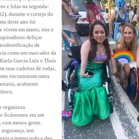
pos e lulas na segunda-
02), durante o cortejo do
ema deste ano foi
e vivem em mares, rios e
esquisadoras defiças
utoidentificação de
ência como um marcador da
 Karla Garcia Luiz e Thais
em suas cadeiras de rodas,
Como encontraram outra
ntasia, acabaram
bloco.
se organizou
ue ficássemos em um
l, com menos gente.
 segurança, nos
veja o tempo todo e deu