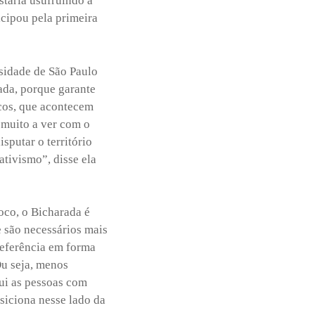
estaria usufruindo a
icipou pela primeira
sidade de São Paulo
tada, porque garante
ocos, que acontecem
 muito a ver com o
sputar o território
tivismo”, disse ela
oco, o Bicharada é
e são necessários mais
referência em forma
Ou seja, menos
lui as pessoas com
osiciona nesse lado da