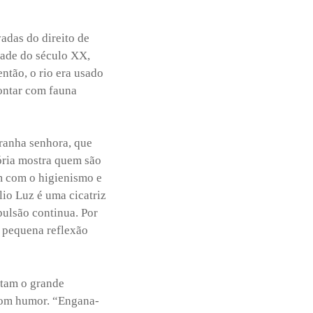
adas do direito de
tade do século XX,
ntão, o rio era usado
ontar com fauna
ranha senhora, que
tória mostra quem são
m com o higienismo e
io Luz é uma cicatriz
pulsão continua. Por
a pequena reflexão
ntam o grande
bom humor. “Engana-