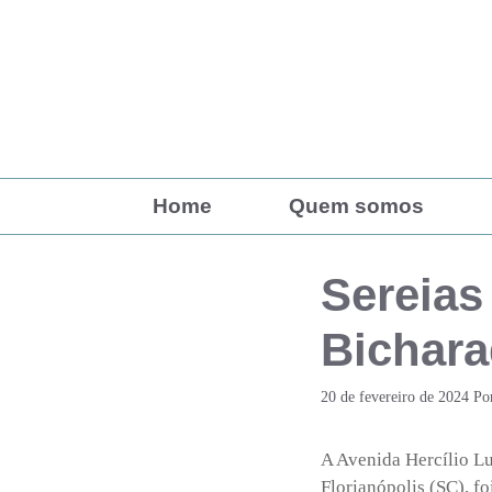
Pular
para
o
conteúdo
Home
Quem somos
Sereias
Bichara
20 de fevereiro de 2024
Po
A Avenida Hercílio Lu
Florianópolis (SC), fo