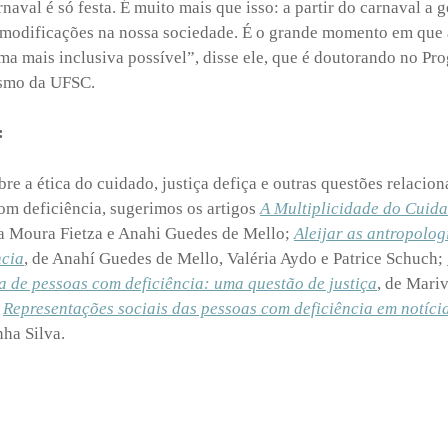
aval é só festa. É muito mais que isso: a partir do carnaval a 
r modificações na nossa sociedade. É o grande momento em que 
rma mais inclusiva possível”, disse ele, que é doutorando no Pr
ismo da UFSC.
:
re a ética do cuidado, justiça defiça e outras questões relacion
com deficiência, sugerimos os artigos
A Multiplicidade do Cuid
na Moura Fietza e Anahi Guedes de Mello;
Aleijar as antropolog
ncia
, de Anahí Guedes de Mello, Valéria Aydo e Patrice Schuch;
 de pessoas com deficiência: uma questão de justiça
, de Mariv
e
Representações sociais das pessoas com deficiência em notíci
nha Silva.