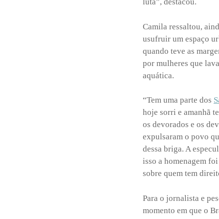
luta”, destacou.
Camila ressaltou, ain
usufruir um espaço ur
quando teve as margen
por mulheres que lav
aquática.
“Tem uma parte dos
S
hoje sorri e amanhã te
os devorados e os dev
expulsaram o povo que
dessa briga. A especu
isso a homenagem foi 
sobre quem tem direito
Para o jornalista e p
momento em que o Bra