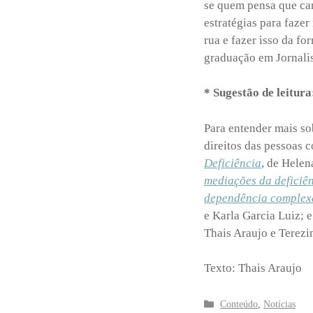
se quem pensa que carn
estratégias para faze
rua e fazer isso da fo
graduação em Jornal
* Sugestão de leitura
Para entender mais sob
direitos das pessoas 
Deficiência
, de Hele
mediações da deficiê
dependência complexa
e Karla Garcia Luiz; 
Thais Araujo e Terezi
Texto: Thais Araujo
Categorias
Conteúdo
,
Notícias