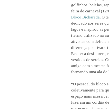
golfinhos, baleias, sa
feira de carnaval (12/
Bloco Bicharada
. O t
dedicado aos seres qu
lagos e inspirou as p
(termo utilizado na a
ativistas com defici
diferença positivado)
Becker a desfilarem, 
vestidas de sereias. 
amiga com a mesma fa
formando uma ala do 
“O pessoal do bloco 
coletivamente para q
espaço mais acessíve
Fizeram um cordão de
ofereceram água e cer