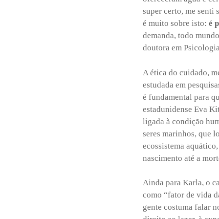
super certo, me senti 
é muito sobre isto:
é 
demanda, todo mundo s
doutora em Psicologia
A ética do cuidado, me
estudada em pesquisas
é fundamental para qu
estadunidense Eva Kitt
ligada à condição hum
seres marinhos, que l
ecossistema aquático,
nascimento até a mort
Ainda para Karla, o ca
como “fator de vida d
gente costuma falar no