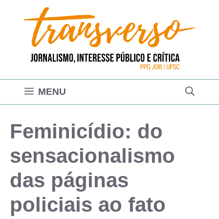
Pular
para
o
conteúdo
MENU
Feminicídio: do
sensacionalismo
das páginas
policiais ao fato