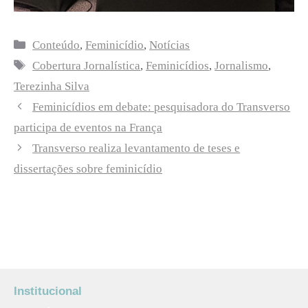
Categorias
Conteúdo
,
Feminicídio
,
Notícias
Tags
Cobertura Jornalística
,
Feminicídios
,
Jornalismo
,
Terezinha Silva
Feminicídios em debate: pesquisadora do Transverso
participa de eventos na França
Transverso realiza levantamento de teses e
dissertações sobre feminicídio
Institucional