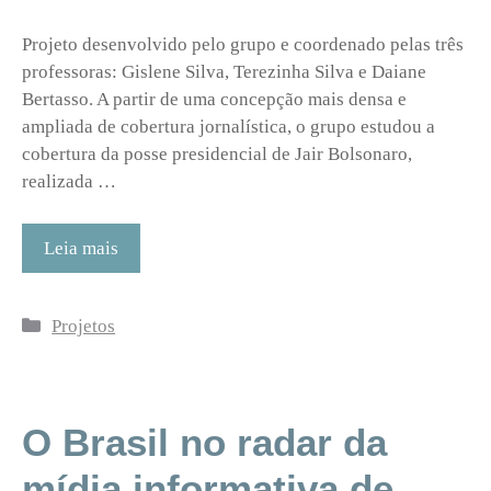
Projeto desenvolvido pelo grupo e coordenado pelas três
professoras: Gislene Silva, Terezinha Silva e Daiane
Bertasso. A partir de uma concepção mais densa e
ampliada de cobertura jornalística, o grupo estudou a
cobertura da posse presidencial de Jair Bolsonaro,
realizada …
Leia mais
Categorias
Projetos
O Brasil no radar da
mídia informativa de