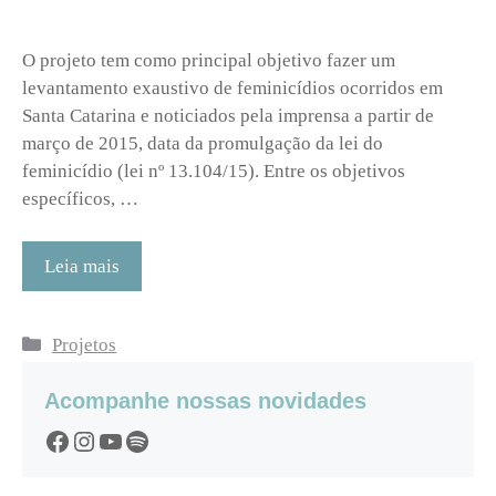
O projeto tem como principal objetivo fazer um
levantamento exaustivo de feminicídios ocorridos em
Santa Catarina e noticiados pela imprensa a partir de
março de 2015, data da promulgação da lei do
feminicídio (lei nº 13.104/15). Entre os objetivos
específicos, …
Leia mais
Categorias
Projetos
Acompanhe nossas novidades
Facebook
Instagram
YouTube
Spotify