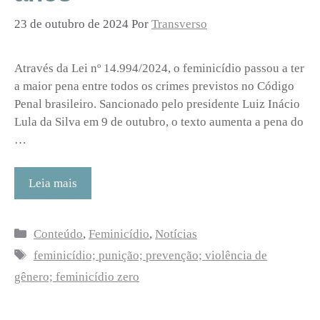
23 de outubro de 2024
Por
Transverso
Através da Lei nº 14.994/2024, o feminicídio passou a ter
a maior pena entre todos os crimes previstos no Código
Penal brasileiro. Sancionado pelo presidente Luiz Inácio
Lula da Silva em 9 de outubro, o texto aumenta a pena do
…
Leia mais
Categorias
Conteúdo
,
Feminicídio
,
Notícias
Tags
feminicídio; punição; prevenção; violência de
gênero; feminicídio zero