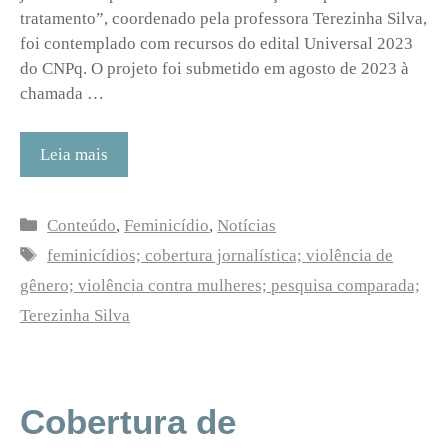
tratamento”, coordenado pela professora Terezinha Silva,
foi contemplado com recursos do edital Universal 2023
do CNPq. O projeto foi submetido em agosto de 2023 à
chamada …
Leia mais
Categorias
Conteúdo
,
Feminicídio
,
Notícias
Tags
feminicídios; cobertura jornalística; violência de
gênero; violência contra mulheres; pesquisa comparada;
Terezinha Silva
Cobertura de