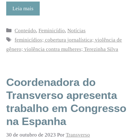
Leia mais
Categorias
Conteúdo
,
Feminicídio
,
Notícias
Tags
feminicídios; cobertura jornalística; violência de
gênero; violência contra mulheres; Terezinha Silva
Coordenadora do
Transverso apresenta
trabalho em Congresso
na Espanha
30 de outubro de 2023
Por
Transverso