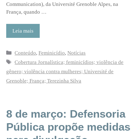
Communication), da Université Grenoble Alpes, na
França, quando …
Leia mais
Categorias
Conteúdo
,
Feminicídio
,
Notícias
Tags
Cobertura Jornalística; feminicídios; violência de
gênero; violência contra mulheres; Université de
Grenoble; França; Terezinha Silva
8 de março: Defensoria
Pública propõe medidas