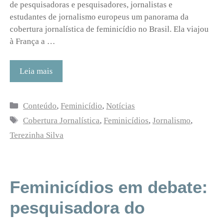
de pesquisadoras e pesquisadores, jornalistas e
estudantes de jornalismo europeus um panorama da
cobertura jornalística de feminicídio no Brasil. Ela viajou
à França a …
Leia mais
Categorias
Conteúdo
,
Feminicídio
,
Notícias
Tags
Cobertura Jornalística
,
Feminicídios
,
Jornalismo
,
Terezinha Silva
Feminicídios em debate:
pesquisadora do