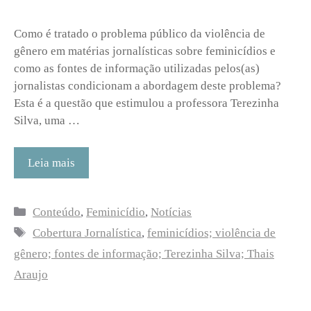
Como é tratado o problema público da violência de
gênero em matérias jornalísticas sobre feminicídios e
como as fontes de informação utilizadas pelos(as)
jornalistas condicionam a abordagem deste problema?
Esta é a questão que estimulou a professora Terezinha
Silva, uma …
Leia mais
Categorias
Conteúdo
,
Feminicídio
,
Notícias
Tags
Cobertura Jornalística
,
feminicídios; violência de
gênero; fontes de informação; Terezinha Silva; Thais
Araujo