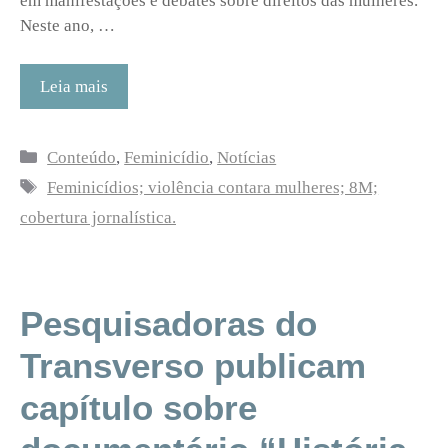
em manifestações e debates sobre direitos das mulheres.
Neste ano, …
Leia mais
Categorias
Conteúdo
,
Feminicídio
,
Notícias
Tags
Feminicídios; violência contara mulheres; 8M;
cobertura jornalística.
Pesquisadoras do
Transverso publicam
capítulo sobre