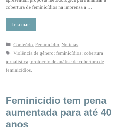
apresentam proposta metodológica para analisar a
cobertura de feminicídios na imprensa a …
Leia mais
Categorias
Conteúdo
,
Feminicídio
,
Notícias
Tags
Violência de gênero; feminicídios; cobertura
jornalística; protocolo de análise de cobertura de
feminicídios.
Feminicídio tem pena
aumentada para até 40
anos