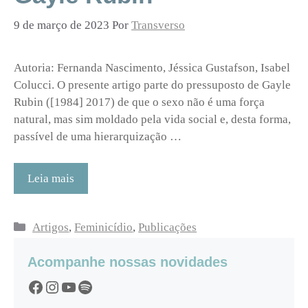
9 de março de 2023
Por
Transverso
Autoria: Fernanda Nascimento, Jéssica Gustafson, Isabel
Colucci. O presente artigo parte do pressuposto de Gayle
Rubin ([1984] 2017) de que o sexo não é uma força
natural, mas sim moldado pela vida social e, desta forma,
passível de uma hierarquização …
Leia mais
Categorias
Artigos
,
Feminicídio
,
Publicações
Acompanhe nossas novidades
Facebook
Instagram
YouTube
Spotify