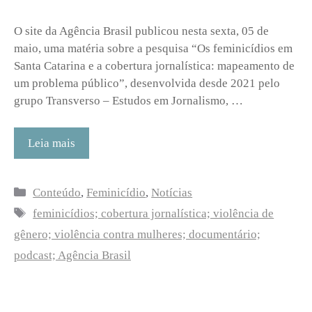
O site da Agência Brasil publicou nesta sexta, 05 de
maio, uma matéria sobre a pesquisa “Os feminicídios em
Santa Catarina e a cobertura jornalística: mapeamento de
um problema público”, desenvolvida desde 2021 pelo
grupo Transverso – Estudos em Jornalismo, …
Leia mais
Categorias
Conteúdo
,
Feminicídio
,
Notícias
Tags
feminicídios; cobertura jornalística; violência de
gênero; violência contra mulheres; documentário;
podcast; Agência Brasil