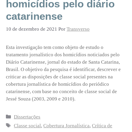
homicídios pelo diário
catarinense
10 de dezembro de 2021
Por
Transverso
Esta investigação tem como objeto de estudo o
tratamento jornalístico dos homicídios noticiados pelo
Diário Catarinense, jornal do estado de Santa Catarina,
Brasil. O objetivo da pesquisa é identificar, descrever e
criticar as disposições de classe social presentes na
cobertura jornalística de homicídios do periódico
catarinense, com base no conceito de classe social de
Jessé Souza (2003, 2009 e 2010).
Categorias
Dissertações
Tags
Classe social
,
Cobertura Jornalística
,
Crítica de