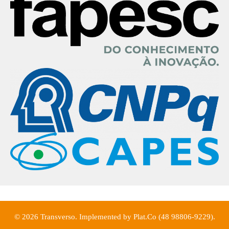
© 2026 Transverso. Implemented by Plat.Co (48 98806-9229).