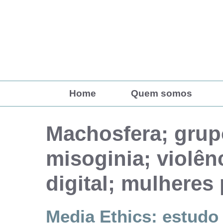
Pular
para
o
conteúdo
Home
Quem somos
Machosfera; grup
misoginia; violên
digital; mulheres 
Media Ethics: estudo