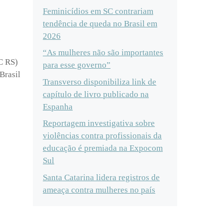
Feminicídios em SC contrariam
tendência de queda no Brasil em
2026
“As mulheres não são importantes
C RS)
para esse governo”
Brasil
Transverso disponibiliza link de
capítulo de livro publicado na
Espanha
Reportagem investigativa sobre
violências contra profissionais da
educação é premiada na Expocom
Sul
Santa Catarina lidera registros de
ameaça contra mulheres no país