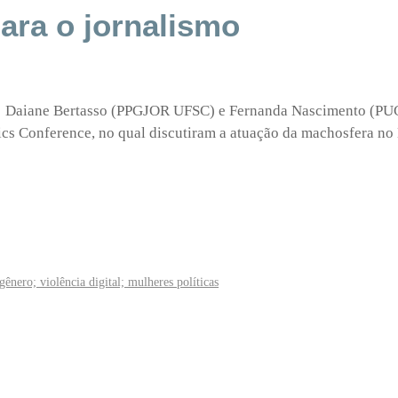
para o jornalismo
a, Daiane Bertasso (PPGJOR UFSC) e Fernanda Nascimento (PU
cs Conference, no qual discutiram a atuação da machosfera no 
ênero; violência digital; mulheres políticas