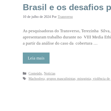
Brasil e os desafios 
10 de julho de 2024
Por
Transverso
As pesquisadoras do Transverso, Terezinha Silv
apresentaram trabalho durante no VIII Media Ethi
a partir da análise do caso da cobertura …
Leia mais
Categorias
Conteúdo
,
Notícias
Tags
Machosfera; grupos masculinistas; misoginia; violência de g