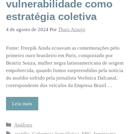
vulnerabilidade como
estratégia coletiva
4 de agosto de 2024
Por
Thais Araujo
Fonte: Freepik Ainda ecoavam as comemorações pelo
primeiro ouro brasileiro em Paris, conquistado por
Beatriz Souza, mulher negra latinoamericana de origem
empobrecida, quando fomos surpreendidas pela notícia
do assédio sofrido pela jornalista Verônica Dalcanal,
correspondente dos veículos da Empresa Brasil …
Leia mais
Categorias
Análises
Tags
assédio
,
Cobertura Jornalística
,
EBC
,
feminismo
,