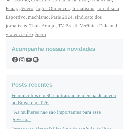
Fenaj
,
gênero
,
Jogos Olímpicos
,
Jornalismo
,
Jornalismo
Esportivo
,
machismo
,
Paris 2024
,
sindicato dos
jornalistas
,
Thais Araujo
,
TV Brasil
,
Verônica Dalcanal
,
violência de gênero
Acompanhe nossas novidades
Facebook
Instagram
YouTube
Spotify
Posts recentes
Feminicídios em SC contrariam tendência de queda
no Brasil em 2026
“As mulheres não são importantes para esse
governo”