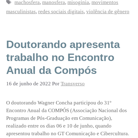
Tags
machosfera
,
manosfera
,
misoginia
,
movimentos
masculinistas
,
redes sociais digitais
,
violência de gênero
Doutorando apresenta
trabalho no Encontro
Anual da Compós
16 de junho de 2022
Por
Transverso
O doutorando Wagner Concha participou do 31º
Encontro Anual da COMPÓS (Associação Nacional dos
Programas de Pós-Graduação em Comunicação),
realizado entre os dias 06 e 10 de junho, quando
apresentou trabalho no GT Comunicação e Cibercultura.