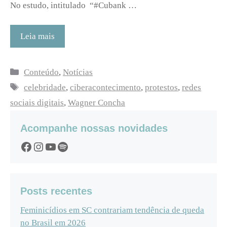
No estudo, intitulado “#Cubank …
Leia mais
Categorias
Conteúdo
,
Notícias
Tags
celebridade
,
ciberacontecimento
,
protestos
,
redes
sociais digitais
,
Wagner Concha
Acompanhe nossas novidades
Facebook
Instagram
YouTube
Spotify
Posts recentes
Feminicídios em SC contrariam tendência de queda
no Brasil em 2026