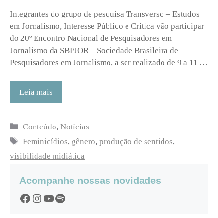
Integrantes do grupo de pesquisa Transverso – Estudos
em Jornalismo, Interesse Público e Crítica vão participar
do 20º Encontro Nacional de Pesquisadores em
Jornalismo da SBPJOR – Sociedade Brasileira de
Pesquisadores em Jornalismo, a ser realizado de 9 a 11 …
Leia mais
Categorias
Conteúdo
,
Notícias
Tags
Feminicídios
,
gênero
,
produção de sentidos
,
visibilidade midiática
Acompanhe nossas novidades
Facebook
Instagram
YouTube
Spotify