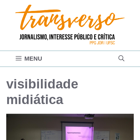
Pular
para
o
conteúdo
MENU
visibilidade
midiática