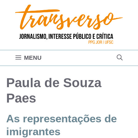
Pular
para
o
conteúdo
MENU
Paula de Souza
Paes
As representações de
imigrantes