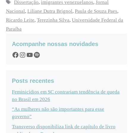
Tags
Dissertação
,
imigrantes venezuelanos
,
Jornal
Nacional
,
Liliane Dutra Brignol
,
Paula de Souza Paes
,
Ricardo Leite
,
Terezinha Silva
,
Universidade Federal da
Paraíba
Acompanhe nossas novidades
Facebook
Instagram
YouTube
Spotify
Posts recentes
Feminicídios em SC contrariam tendência de queda
no Brasil em 2026
“As mulheres não são importantes para esse
governo”
Transverso disponibiliza link de capítulo de livro